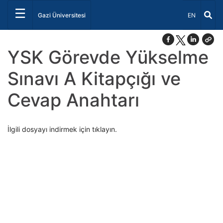
☰
Dil Seçiniz 
Gazi Üniversitesi
EN
YSK Görevde Yükselme
Sınavı A Kitapçığı ve
Cevap Anahtarı
İlgili dosyayı indirmek için tıklayın.