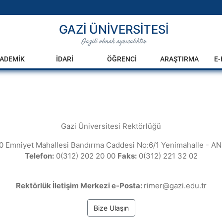
GAZİ ÜNİVERSİTESİ
Gazili olmak ayrıcalıktır
ADEMİK
İDARİ
ÖĞRENCİ
ARAŞTIRMA
E
Gazi Üniversitesi Rektörlüğü
0 Emniyet Mahallesi Bandırma Caddesi No:6/1 Yenimahalle - A
Telefon:
0(312) 202 20 00
Faks:
0(312) 221 32 02
Rektörlük İletişim Merkezi e-Posta:
rimer@gazi.edu.tr
Bize Ulaşın