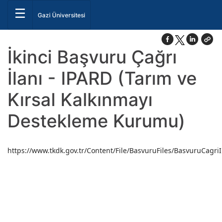
☰
Gazi Üniversitesi
İkinci Başvuru Çağrı
İlanı - IPARD (Tarım ve
Kırsal Kalkınmayı
Destekleme Kurumu)
https://www.tkdk.gov.tr/Content/File/BasvuruFiles/BasvuruCagriI