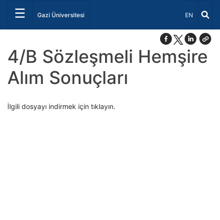
☰
Dil Seçiniz 
Gazi Üniversitesi
EN
4/B Sözleşmeli Hemşire
Alım Sonuçları
İlgili dosyayı indirmek için tıklayın.