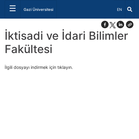
☰
Dil Seçiniz 
Gazi Üniversitesi
EN
İktisadi ve İdari Bilimler
Fakültesi
İlgili dosyayı indirmek için tıklayın.