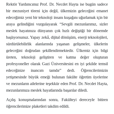
Rektör Yardımcımız Prof. Dr. Necdet Hayta ise bugün sadece
bir mezuniyet töreni için değil, ülkemizin geleceğini emanet
edeceğimiz yeni bir teknoloji insanı kuşağını uğurlamak için bir
araya gelindiğini vurgulayarak “Sevgili mezunlarımız, sizler
meslek hayatınıza dünyanın çok hızlı değiştiği bir dönemde
başlıyorsunuz. Yapay zekâ, dijital dönüşüm, enerji teknolojileri,
sürdürülebilirlik alanlarında yaşanan gelişmeler, ülkelerin
geleceğini doğrudan şekillendirmektedir. Ülkemiz için bilgi
üreten, teknoloji geliştiren ve katma değer oluşturan
profesyoneller olarak Gazi Üniversitesini en iyi şekilde temsil
edeceğinize inancım tamdır” dedi. Öğrencilerimizin
yetişmesinde büyük emeği bulunan fakülte öğretim üyelerine
ve mezunların ailelerine teşekkür eden Prof. Dr. Necdet Hayta,
mezunlarımıza meslek hayatlarında başarılar diledi.
Açılış konuşmalarından sonra, Fakülteyi dereceyle bitiren
öğrencilerimize plaketleri takdim edildi.