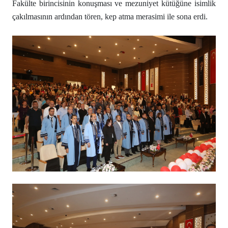
Fakülte birincisinin konuşması ve mezuniyet kütüğüne isimlik
çakılmasının ardından tören, kep atma merasimi ile sona erdi.