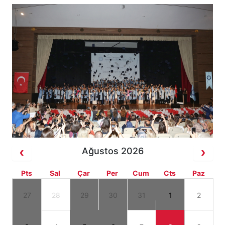
Ağustos 2026
Pts
Sal
Çar
Per
Cum
Cts
Paz
27
28
29
30
31
1
2