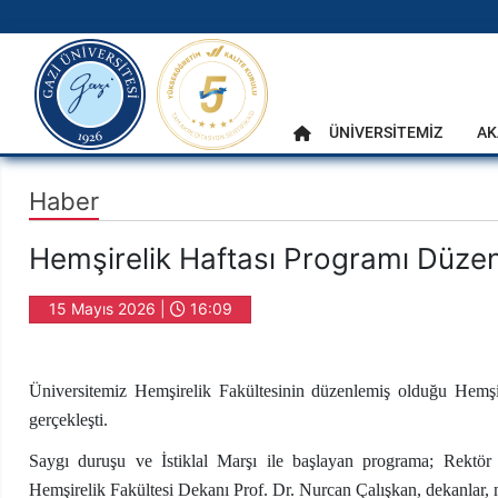
gazi.edu.tr
Ana Menü
ÜNİVERSİTEMİZ
AK
Anasayfa
Haber
Hemşirelik Haftası Programı Düzen
15 Mayıs 2026 |
16:09
Üniversitemiz Hemşirelik Fakültesinin düzenlemiş olduğu Hemş
gerçekleşti.
Saygı duruşu ve İstiklal Marşı ile başlayan programa; Rektör
Hemşirelik Fakültesi Dekanı Prof. Dr. Nurcan Çalışkan, dekanlar, m