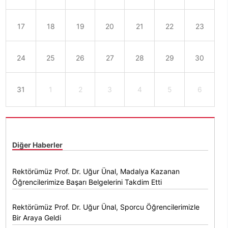
17
18
19
20
21
22
23
24
25
26
27
28
29
30
31
1
2
3
4
5
6
Diğer Haberler
Rektörümüz Prof. Dr. Uğur Ünal, Madalya Kazanan
Öğrencilerimize Başarı Belgelerini Takdim Etti
Rektörümüz Prof. Dr. Uğur Ünal, Sporcu Öğrencilerimizle
Bir Araya Geldi