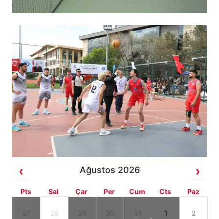
Ağustos 2026
Pts
Sal
Çar
Per
Cum
Cts
Paz
27
28
29
30
31
1
2