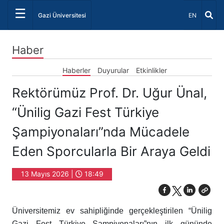
☰
Dil Seçiniz 
Gazi Üniversitesi
EN
Haber
Haberler
Duyurular
Etkinlikler
Rektörümüz Prof. Dr. Uğur Ünal,
“Ünilig Gazi Fest Türkiye
Şampiyonaları”nda Mücadele
Eden Sporcularla Bir Araya Geldi
13 Mayıs 2026 |
18:49
Üniversitemiz ev sahipliğinde gerçekleştirilen “Ünilig
Gazi Fest Türkiye Şampiyonaları”nın ilk gününde