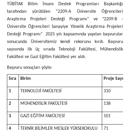
TÜBİTAK Bilim İnsanı Destek Programları Başkanlığı
tarafından yürütülen “2209-A Üniversite Öğrencileri
Araştırma Projeleri Desteği Programı” ve "2209-B -
Üniversite Öğrencileri Sanayiye Yönelik Araştırma Projeleri
Desteği Programı" 2025 yılı kapsamında yapılan başvurular
sonucunda Üniversitemiz kendi rekorunu kırdı. Başvuru
sayısında ilk üç sırada Teknoloji Fakültesi, Mühendislik
Fakültesi ve Gazi Eğitim Fakültesi yer aldı.
Başvuru sonuçları şöyle:
Sıra
Birim
Proje Sayısı
1
TEKNOLOJİ FAKÜLTESİ
310
2
MÜHENDİSLİK FAKÜLTESİ
138
3
GAZİ EĞİTİM FAKÜLTESİ
101
4
TEKNİK BİLİMLER MESLEK YÜKSEKOKULU
71