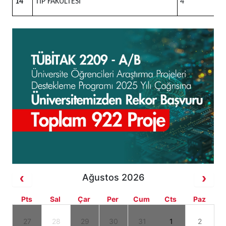
14
TIP FAKÜLTESİ
4
Ağustos 2026
Pts
Sal
Çar
Per
Cum
Cts
Paz
27
28
29
30
31
1
2