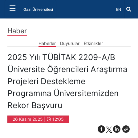
☰
Dil Seçiniz 
Gazi Üniversitesi
EN
Haber
Haberler
Duyurular
Etkinlikler
2025 Yılı TÜBİTAK 2209-A/B
Üniversite Öğrencileri Araştırma
Projeleri Destekleme
Programına Üniversitemizden
Rekor Başvuru
26 Kasım 2025 |
12:05