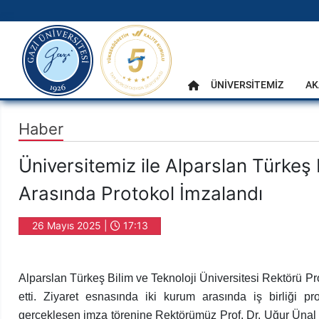
gazi.edu.tr
Ana Menü
ÜNİVERSİTEMİZ
AK
Anasayfa
Haber
Üniversitemiz ile Alparslan Türkeş 
Arasında Protokol İmzalandı
26 Mayıs 2025 |
17:13
Alparslan Türkeş Bilim ve Teknoloji Üniversitesi Rektörü Pr
etti. Ziyaret esnasında iki kurum arasında iş birliği 
gerçekleşen imza törenine Rektörümüz Prof. Dr. Uğur Ünal v