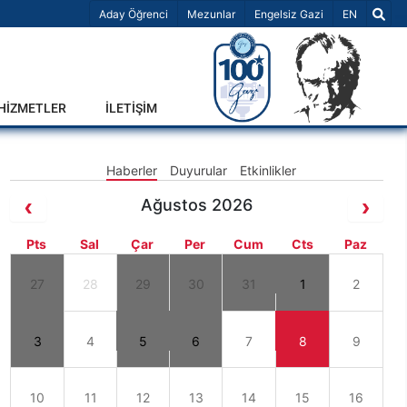
Dil Seçiniz 
Aday Öğrenci
Mezunlar
Engelsiz Gazi
EN
-HİZMETLER
İLETİŞİM
Haberler
Duyurular
Etkinlikler
Ağustos 2026
Pts
Sal
Çar
Per
Cum
Cts
Paz
27
28
29
30
31
1
2
3
4
5
6
7
8
9
10
11
12
13
14
15
16