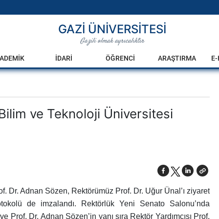
GAZİ ÜNİVERSİTESİ
Gazili olmak ayrıcalıktır
ADEMİK
İDARİ
ÖĞRENCİ
ARAŞTIRMA
E
Bilim ve Teknoloji Üniversitesi
of. Dr. Adnan Sözen, Rektörümüz Prof. Dr. Uğur Ünal’ı ziyaret
protokolü de imzalandı. Rektörlük Yeni Senato Salonu’nda
e Prof. Dr. Adnan Sözen’in yanı sıra Rektör Yardımcısı Prof.