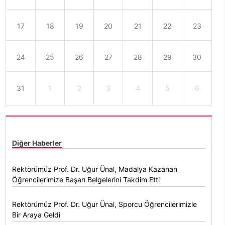
17
18
19
20
21
22
23
24
25
26
27
28
29
30
31
1
2
3
4
5
6
Diğer Haberler
Rektörümüz Prof. Dr. Uğur Ünal, Madalya Kazanan
Öğrencilerimize Başarı Belgelerini Takdim Etti
Rektörümüz Prof. Dr. Uğur Ünal, Sporcu Öğrencilerimizle
Bir Araya Geldi