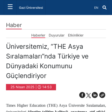
☰
Dil Seçiniz 
Gazi Üniversitesi
EN
Haber
Haberler
Duyurular
Etkinlikler
Üniversitemiz, “THE Asya
Sıralamaları”nda Türkiye ve
Dünyadaki Konumunu
Güçlendiriyor
25 Nisan 2025 |
14:53
Times Higher Education (THE) Asya Üniversite Sıralamaları,
üniversiteleri
öğretim (eğitim kalitesi), araştırma, atıf etkisi,