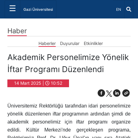
☰
Dil Seçiniz 
Gazi Üniversitesi
EN
Haber
Haberler
Duyurular
Etkinlikler
Akademik Personelimize Yönelik
İftar Programı Düzenlendi
14 Mart 2025 |
10:52
Üniversitemiz Rektörlüğü tarafından idari personelimize
yönelik düzenlenen iftar programının ardından şimdi de
akademik personelimiz için iftar programı organize
edildi. Kültür Merkezi'nde gerçekleşen programa,
Rektörümüz Prof. Dr. Uğur Ünal’ın yanı sıra Atatürk