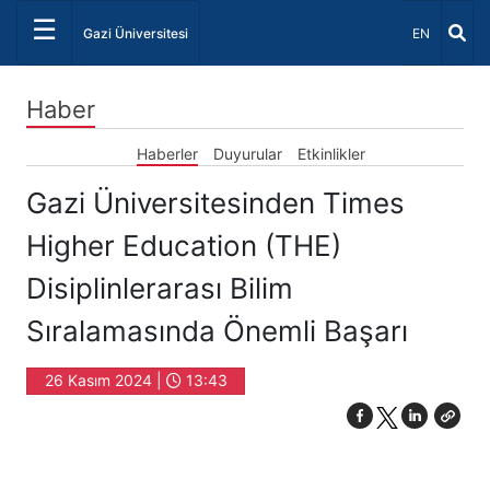
☰
Dil Seçiniz 
Gazi Üniversitesi
EN
Haber
Haberler
Duyurular
Etkinlikler
Gazi Üniversitesinden Times
Higher Education (THE)
Disiplinlerarası Bilim
Sıralamasında Önemli Başarı
26 Kasım 2024 |
13:43