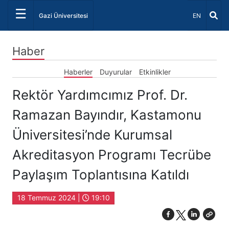
☰
Dil Seçiniz 
Gazi Üniversitesi
EN
Haber
Haberler
Duyurular
Etkinlikler
Rektör Yardımcımız Prof. Dr.
Ramazan Bayındır, Kastamonu
Üniversitesi’nde Kurumsal
Akreditasyon Programı Tecrübe
Paylaşım Toplantısına Katıldı
18 Temmuz 2024 |
19:10