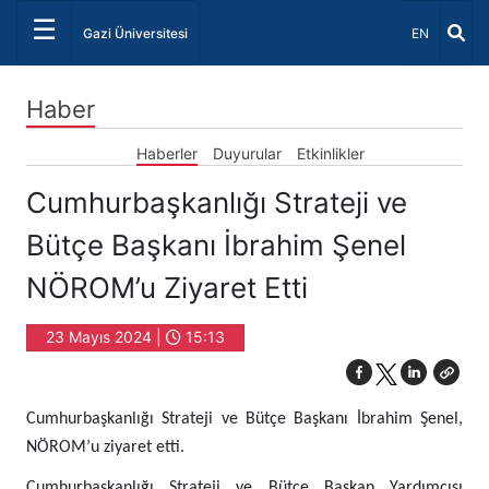
☰
Dil Seçiniz 
Gazi Üniversitesi
EN
Haber
Haberler
Duyurular
Etkinlikler
Cumhurbaşkanlığı Strateji ve
Bütçe Başkanı İbrahim Şenel
NÖROM’u Ziyaret Etti
23 Mayıs 2024 |
15:13
Cumhurbaşkanlığı Strateji ve Bütçe Başkanı İbrahim Şenel,
NÖROM’u ziyaret etti.
Cumhurbaşkanlığı Strateji ve Bütçe Başkan Yardımcısı