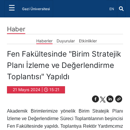
☰
Dil Seçiniz 
Gazi Üniversitesi
EN
Haber
Haberler
Duyurular
Etkinlikler
Fen Fakültesinde "Birim Stratejik
Planı İzleme ve Değerlendirme
Toplantısı" Yapıldı
21 Mayıs 2024 |
15:21
Akademik Birimlerimize yönelik Birim Stratejik Planı
İzleme ve Değerlendirme Süreci Toplantılarının beşincisi
Fen Fakültesinde yapıldı. Toplantıya Rektör Yardımcımız