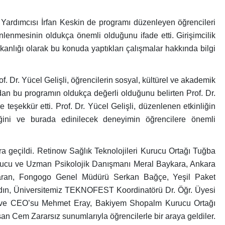
 Yardımcısı İrfan Keskin de programı düzenleyen öğrencileri
üzenlenmesinin oldukça önemli olduğunu ifade etti. Girişimcilik
anlığı olarak bu konuda yaptıkları çalışmalar hakkında bilgi
 Dr. Yücel Gelişli, öğrencilerin sosyal, kültürel ve akademik
mdan bu programın oldukça değerli olduğunu belirten Prof. Dr.
eşekkür etti. Prof. Dr. Yücel Gelişli, düzenlenen etkinliğin
ğini ve burada edinilecek deneyimin öğrencilere önemli
ra geçildi. Retinow Sağlık Teknolojileri Kurucu Ortağı Tuğba
urucu ve Uzman Psikolojik Danışmanı Meral Baykara, Ankara
yaran, Fongogo Genel Müdürü Serkan Bağçe, Yeşil Paket
ın, Üniversitemiz TEKNOFEST Koordinatörü Dr. Öğr. Üyesi
ı ve CEO’su Mehmet Eray, Bakiyem Shopalm Kurucu Ortağı
an Cem Zararsız sunumlarıyla öğrencilerle bir araya geldiler.