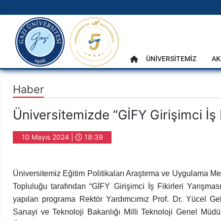
gazi.edu.tr
Ana Menü
ÜNİVERSİTEMİZ
AK
Anasayfa
Haber
Üniversitemizde “GİFY Girişimci İş 
10 Mayıs 2024 |
18:39
Üniversitemiz Eğitim Politikaları Araştırma ve Uygulama Me
Topluluğu tarafından “GİFY Girişimci İş Fikirleri Yarışma
yapılan programa Rektör Yardımcımız Prof. Dr. Yücel Geli
Sanayi ve Teknoloji Bakanlığı Milli Teknoloji Genel Müdür