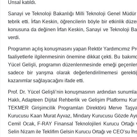
Ünsal katıldı.
Sanayi ve Teknoloji Bakanlığı Milli Teknoloji Genel Müdür
tebrik etti. İrfan Keskin, öğrencilerin böyle bir etkinlik d
konusuna da değinen İrfan Keskin, Sanayi ve Teknoloji Bak
verdi.
Programın açılış konuşmasını yapan Rektör Yardımcımız Prof.
faaliyetlerle ilgilenmesinin önemine dikkat çekti. Bu bakı
Yücel Gelişli, programın düzenlenmesinde emeği geçenlere t
sadece bir yarışma olarak değerlendirilmemesi gerekti
kazanımlar sağlayacağını ifade etti.
Prof. Dr. Yücel Gelişli’nin konuşmasının ardından sunumla
Haklı, Adapteen Dijital Rehberlik ve Gelişim Platformu K
TEKMER Girişimcilik Programları Direktörü Merve Taş
Kurucusu Kaan Murat Ayvaz, Mindary Kurucusu Gözde Ayd
Cemil Ocak, F-RAY Finansal Teknolojileri Kurucu Ortağ
Selin Nizam ile Teklifim Gelsin Kurucu Ortağı ve CEO’su İhs