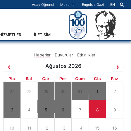
Dil Seçiniz 
Aday Öğrenci
Mezunlar
Engelsiz Gazi
EN
-HİZMETLER
İLETİŞİM
Haberler
Duyurular
Etkinlikler
Ağustos 2026
Pts
Sal
Çar
Per
Cum
Cts
Paz
27
28
29
30
31
1
2
3
4
5
6
7
8
9
10
11
12
13
14
15
16