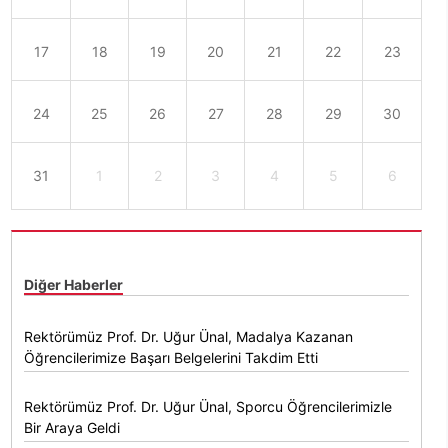
17
18
19
20
21
22
23
24
25
26
27
28
29
30
31
1
2
3
4
5
6
Diğer Haberler
Rektörümüz Prof. Dr. Uğur Ünal, Madalya Kazanan
Öğrencilerimize Başarı Belgelerini Takdim Etti
Rektörümüz Prof. Dr. Uğur Ünal, Sporcu Öğrencilerimizle
Bir Araya Geldi