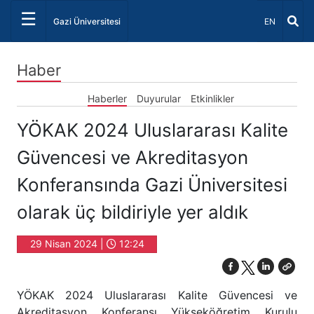
☰
Dil Seçiniz 
Gazi Üniversitesi
EN
Haber
Haberler
Duyurular
Etkinlikler
YÖKAK 2024 Uluslararası Kalite
Güvencesi ve Akreditasyon
Konferansında Gazi Üniversitesi
olarak üç bildiriyle yer aldık
29 Nisan 2024 |
12:24
YÖKAK 2024 Uluslararası Kalite Güvencesi ve
Akreditasyon Konferansı Yükseköğretim Kurulu