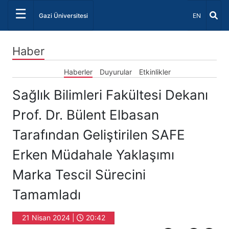
☰
Dil Seçiniz 
Gazi Üniversitesi
EN
Haber
Haberler
Duyurular
Etkinlikler
Sağlık Bilimleri Fakültesi Dekanı
Prof. Dr. Bülent Elbasan
Tarafından Geliştirilen SAFE
Erken Müdahale Yaklaşımı
Marka Tescil Sürecini
Tamamladı
21 Nisan 2024 |
20:42