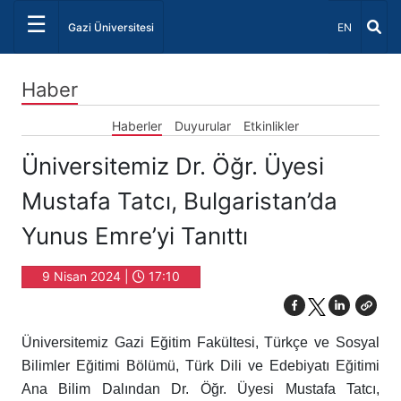
☰
Dil Seçiniz 
Gazi Üniversitesi
EN
Haber
Haberler
Duyurular
Etkinlikler
Üniversitemiz Dr. Öğr. Üyesi
Mustafa Tatcı, Bulgaristan’da
Yunus Emre’yi Tanıttı
9 Nisan 2024 |
17:10
Üniversitemiz Gazi Eğitim Fakültesi, Türkçe ve Sosyal
Bilimler Eğitimi Bölümü, Türk Dili ve Edebiyatı Eğitimi
Ana Bilim Dalından Dr. Öğr. Üyesi Mustafa Tatcı,