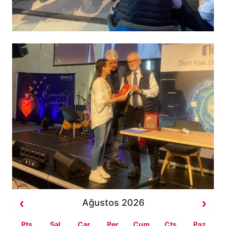
Ağustos 2026
Pts
Sal
Çar
Per
Cum
Cts
Paz