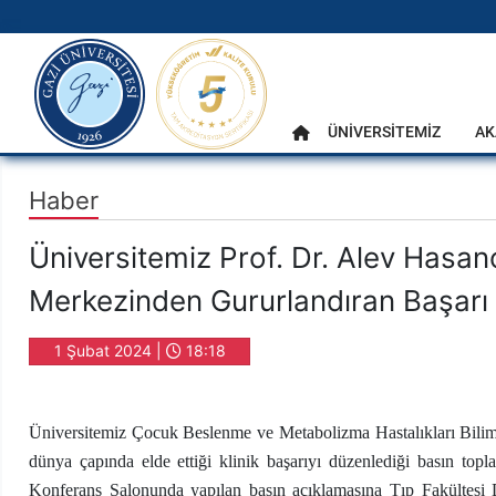
gazi.edu.tr
Ana Menü
ÜNİVERSİTEMİZ
AK
Anasayfa
Haber
Üniversitemiz Prof. Dr. Alev Hasano
Merkezinden Gururlandıran Başarı
1 Şubat 2024 |
18:18
Üniversitemiz Çocuk Beslenme ve Metabolizma Hastalıkları Bilim
dünya çapında elde ettiği klinik başarıyı düzenlediği basın top
Konferans Salonunda yapılan basın açıklamasına Tıp Fakültes