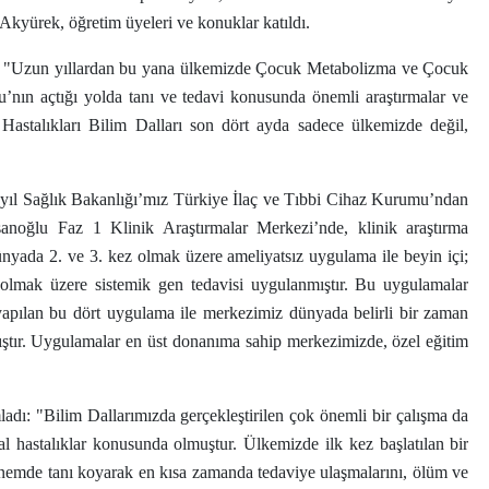
kyürek, öğretim üyeleri ve konuklar katıldı.
, "Uzun yıllardan bu yana ülkemizde Çocuk Metabolizma ve Çocuk
u’nın açtığı yolda tanı ve tedavi konusunda önemli araştırmalar ve
astalıkları Bilim Dalları son dört ayda sadece ülkemizde değil,
yıl Sağlık Bakanlığı’mız Türkiye İlaç ve Tıbbi Cihaz Kurumu’ndan
sanoğlu Faz 1 Klinik Araştırmalar Merkezi’nde, klinik araştırma
nyada 2. ve 3. kez olmak üzere ameliyatsız uygulama ile beyin içi;
z olmak üzere sistemik gen tedavisi uygulanmıştır. Bu uygulamalar
apılan bu dört uygulama ile merkezimiz dünyada belirli bir zaman
ıştır. Uygulamalar en üst donanıma sahip merkezimizde, özel eğitim
ı: "Bilim Dallarımızda gerçekleştirilen çok önemli bir çalışma da
l hastalıklar konusunda olmuştur. Ülkemizde ilk kez başlatılan bir
dönemde tanı koyarak en kısa zamanda tedaviye ulaşmalarını, ölüm ve