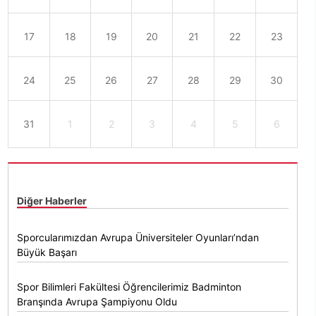
17
18
19
20
21
22
23
24
25
26
27
28
29
30
31
1
2
3
4
5
6
Diğer Haberler
Sporcularımızdan Avrupa Üniversiteler Oyunları’ndan
Büyük Başarı
Spor Bilimleri Fakültesi Öğrencilerimiz Badminton
Branşında Avrupa Şampiyonu Oldu