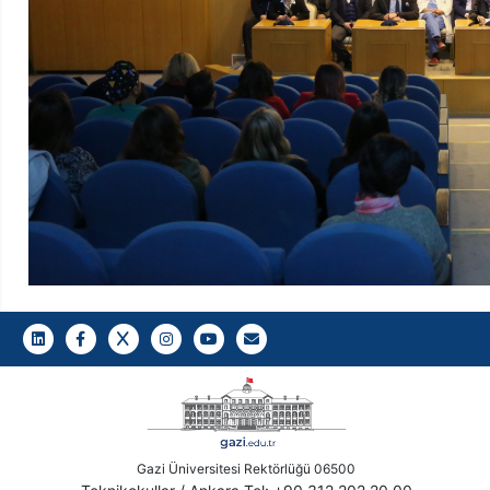
LinkedIn
Facebook
Twitter
Instagram
Youtube
Gazi E-Mail
Gazi Üniversitesi Rektörlüğü 06500