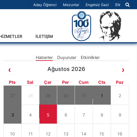
Dil Seçiniz 
Aday Öğrenci
Mezunlar
Engelsiz Gazi
EN
-HİZMETLER
İLETİŞİM
Haberler
Duyurular
Etkinlikler
Ağustos 2026
Pts
Sal
Çar
Per
Cum
Cts
Paz
27
28
29
30
31
1
2
3
4
5
6
7
8
9
10
11
12
13
14
15
16