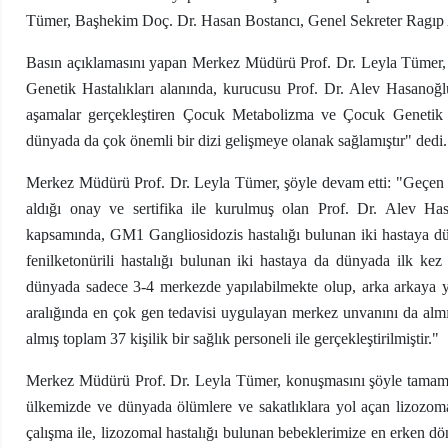
Tümer, Başhekim Doç. Dr. Hasan Bostancı, Genel Sekreter Ragıp A
Basın açıklamasını yapan Merkez Müdürü Prof. Dr. Leyla Tümer
Genetik Hastalıkları alanında, kurucusu Prof. Dr. Alev Hasanoğl
aşamalar gerçekleştiren Çocuk Metabolizma ve Çocuk Genetik H
dünyada da çok önemli bir dizi gelişmeye olanak sağlamıştır" dedi.
Merkez Müdürü Prof. Dr. Leyla Tümer, şöyle devam etti: "Geçen 
aldığı onay ve sertifika ile kurulmuş olan Prof. Dr. Alev Ha
kapsamında, GM1 Gangliosidozis hastalığı bulunan iki hastaya dü
fenilketonürili hastalığı bulunan iki hastaya da dünyada ilk ke
dünyada sadece 3-4 merkezde yapılabilmekte olup, arka arkaya y
aralığında en çok gen tedavisi uygulayan merkez unvanını da alm
almış toplam 37 kişilik bir sağlık personeli ile gerçekleştirilmiştir."
Merkez Müdürü Prof. Dr. Leyla Tümer, konuşmasını şöyle tamamlad
ülkemizde ve dünyada ölümlere ve sakatlıklara yol açan lizozoma
çalışma ile, lizozomal hastalığı bulunan bebeklerimize en erken 