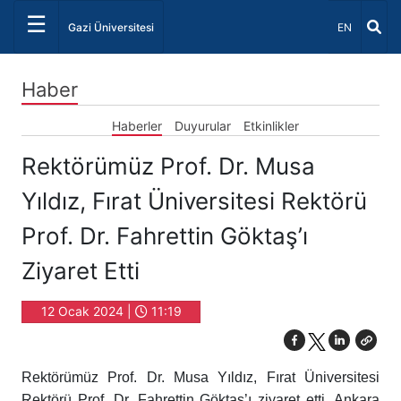
☰
Dil Seçiniz 
Gazi Üniversitesi
EN
Haber
Haberler
Duyurular
Etkinlikler
Rektörümüz Prof. Dr. Musa
Yıldız, Fırat Üniversitesi Rektörü
Prof. Dr. Fahrettin Göktaş’ı
Ziyaret Etti
12 Ocak 2024 |
11:19
Rektörümüz Prof. Dr. Musa Yıldız, Fırat Üniversitesi
Rektörü Prof. Dr. Fahrettin Göktaş’ı ziyaret etti. Ankara