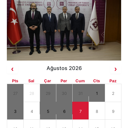
Ağustos 2026
Pts
Sal
Çar
Per
Cum
Cts
Paz
27
28
29
30
31
1
2
3
4
5
6
7
8
9