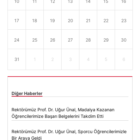
10
11
12
13
14
15
16
17
18
19
20
21
22
23
24
25
26
27
28
29
30
31
1
2
3
4
5
6
Diğer Haberler
Rektörümüz Prof. Dr. Uğur Ünal, Madalya Kazanan
Öğrencilerimize Başarı Belgelerini Takdim Etti
Rektörümüz Prof. Dr. Uğur Ünal, Sporcu Öğrencilerimizle
Bir Araya Geldi