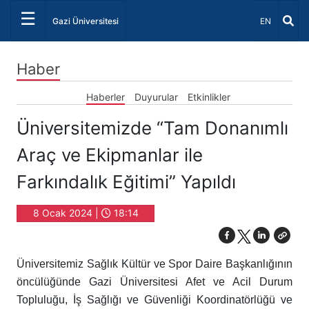
☰
Dil Seçiniz 
Gazi Üniversitesi
EN
Haber
Haberler
Duyurular
Etkinlikler
Üniversitemizde “Tam Donanımlı
Araç ve Ekipmanlar ile
Farkındalık Eğitimi” Yapıldı
8 Ocak 2024 |
18:14
Üniversitemiz Sağlık Kültür ve Spor Daire Başkanlığının
öncülüğünde Gazi Üniversitesi Afet ve Acil Durum
Topluluğu, İş Sağlığı ve Güvenliği Koordinatörlüğü ve