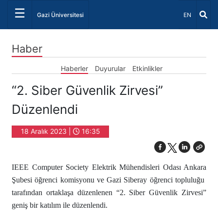
☰
Dil Seçiniz 
Gazi Üniversitesi
EN
Haber
Haberler
Duyurular
Etkinlikler
“2. Siber Güvenlik Zirvesi”
Düzenlendi
18 Aralık 2023 |
16:35
IEEE Computer Society Elektrik Mühendisleri Odası Ankara
Şubesi öğrenci komisyonu ve Gazi Siberay öğrenci topluluğu
tarafından ortaklaşa düzenlenen “2. Siber Güvenlik Zirvesi”
geniş bir katılım ile düzenlendi.