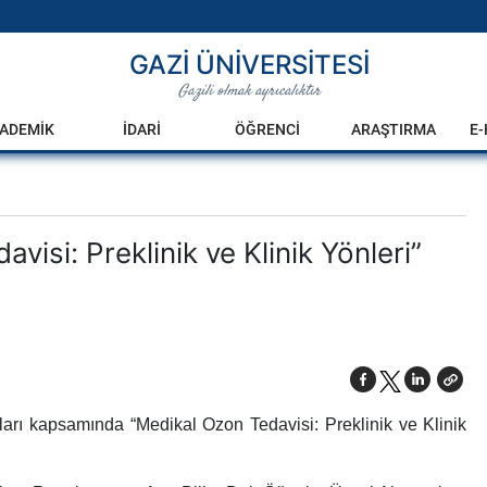
GAZİ ÜNİVERSİTESİ
Gazili olmak ayrıcalıktır
ADEMİK
İDARİ
ÖĞRENCİ
ARAŞTIRMA
E
isi: Preklinik ve Klinik Yönleri”
sları kapsamında “Medikal Ozon Tedavisi: Preklinik ve Klinik