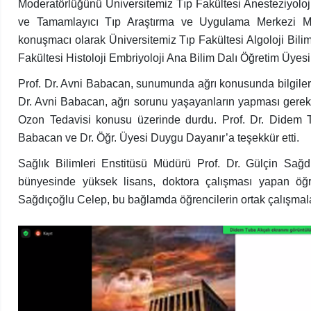
Moderatörlüğünü Üniversitemiz Tıp Fakültesi Anesteziyolo
ve Tamamlayıcı Tıp Araştırma ve Uygulama Merkezi Mü
konuşmacı olarak Üniversitemiz Tıp Fakültesi Algoloji Bili
Fakültesi Histoloji Embriyoloji Ana Bilim Dalı Öğretim Üyesi
Prof. Dr. Avni Babacan, sunumunda ağrı konusunda bilgiler v
Dr. Avni Babacan, ağrı sorunu yaşayanların yapması gereke
Ozon Tedavisi konusu üzerinde durdu. Prof. Dr. Didem Tu
Babacan ve Dr. Öğr. Üyesi Duygu Dayanır’a teşekkür etti.
Sağlık Bilimleri Enstitüsü Müdürü Prof. Dr. Gülçin Sağ
bünyesinde yüksek lisans, doktora çalışması yapan öğrenc
Sağdıçoğlu Celep, bu bağlamda öğrencilerin ortak çalışmalar