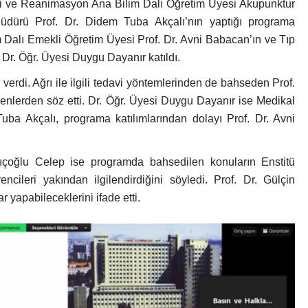
ji ve Reanimasyon Ana Bilim Dalı Öğretim Üyesi Akupunktur
dürü Prof. Dr. Didem Tuba Akçalı’nın yaptığı programa
m Dalı Emekli Öğretim Üyesi Prof. Dr. Avni Babacan’ın ve Tıp
 Dr. Öğr. Üyesi Duygu Dayanır katıldı.
erdi. Ağrı ile ilgili tedavi yöntemlerinden de bahseden Prof.
nlerden söz etti. Dr. Öğr. Üyesi Duygu Dayanır ise Medikal
ba Akçalı, programa katılımlarından dolayı Prof. Dr. Avni
dıçoğlu Celep ise programda bahsedilen konuların Enstitü
ileri yakından ilgilendirdiğini söyledi. Prof. Dr. Gülçin
 yapabileceklerini ifade etti.