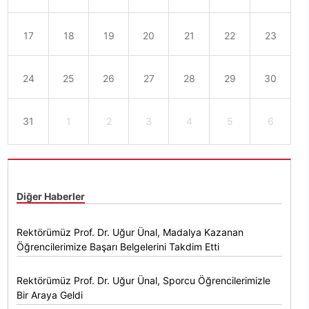
17
18
19
20
21
22
23
24
25
26
27
28
29
30
31
1
2
3
4
5
6
Diğer Haberler
Rektörümüz Prof. Dr. Uğur Ünal, Madalya Kazanan
Öğrencilerimize Başarı Belgelerini Takdim Etti
Rektörümüz Prof. Dr. Uğur Ünal, Sporcu Öğrencilerimizle
Bir Araya Geldi