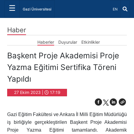
☰
Dil Seçiniz 
Gazi Üniversitesi
EN
Haber
Haberler
Duyurular
Etkinlikler
Başkent Proje Akademisi Proje
Yazma Eğitimi Sertifika Töreni
Yapıldı
27 Ekim 2023 |
17:19
Gazi Eğitim Fakültesi ve Ankara İl Milli Eğitim Müdürlüğü
iş birliğiyle gerçekleştirilen Başkent Proje Akademisi
Proje Yazma Eğitimi tamamlandı. Akademik