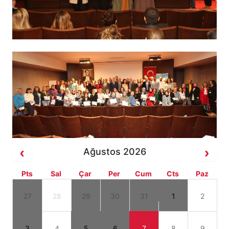
Ağustos 2026
Pts
Sal
Çar
Per
Cum
Cts
Paz
27
28
29
30
31
1
2
3
4
5
6
7
8
9