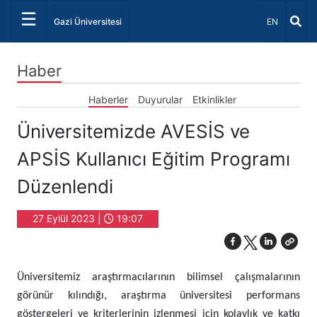
☰
Dil Seçiniz 
Gazi Üniversitesi
EN
Haber
Haberler
Duyurular
Etkinlikler
Üniversitemizde AVESİS ve
APSİS Kullanıcı Eğitim Programı
Düzenlendi
27 Eylül 2023 |
19:07
Üniversitemiz araştırmacılarının bilimsel çalışmalarının
görünür kılındığı, araştırma üniversitesi performans
göstergeleri ve kriterlerinin izlenmesi için kolaylık ve katkı