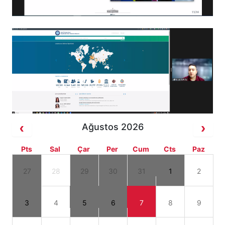
Ağustos 2026
Pts
Sal
Çar
Per
Cum
Cts
Paz
27
28
29
30
31
1
2
3
4
5
6
7
8
9