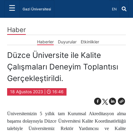
☰
Dil Seçiniz 
Gazi Üniversitesi
EN
Haber
Haberler
Duyurular
Etkinlikler
Düzce Üniversite ile Kalite
Çalışmaları Deneyim Toplantısı
Gerçekleştirildi.
18 Ağustos 2023 |
16:46
Üniversitemizin 5 yıllık tam Kurumsal Akreditasyon alma
başarısı dolayısıyla Düzce Üniversitesi Kalite Koordinatörlüğü
talebiyle Üniversitemiz Rektör Yardımcısı ve Kalite