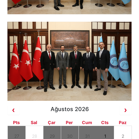
Ağustos 2026
Pts
Sal
Çar
Per
Cum
Cts
Paz
27
28
29
30
31
1
2