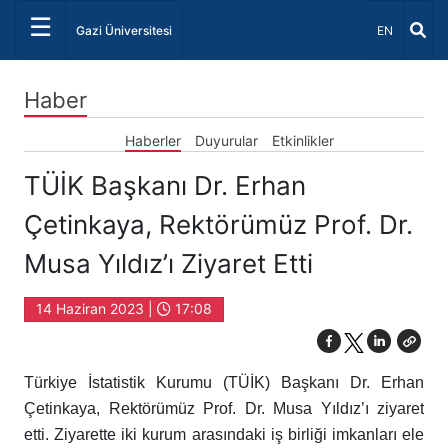
☰
Dil Seçiniz 
Gazi Üniversitesi
EN
Haber
Haberler
Duyurular
Etkinlikler
TÜİK Başkanı Dr. Erhan
Çetinkaya, Rektörümüz Prof. Dr.
Musa Yıldız’ı Ziyaret Etti
14 Haziran 2023 |
17:08
Türkiye İstatistik Kurumu (TÜİK) Başkanı Dr. Erhan
Çetinkaya, Rektörümüz Prof. Dr. Musa Yıldız’ı ziyaret
etti. Ziyarette iki kurum arasındaki iş birliği imkanları ele