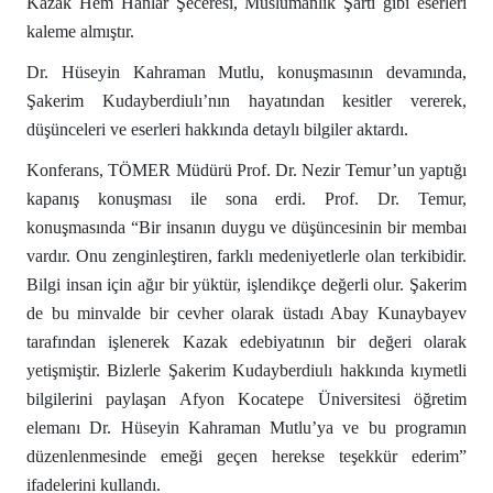
Kazak Hem Hanlar Şeceresi, Müslümanlık Şartı gibi eserleri
kaleme almıştır.
Dr. Hüseyin Kahraman Mutlu, konuşmasının devamında,
Şakerim Kudayberdiulı’nın hayatından kesitler vererek,
düşünceleri ve eserleri hakkında detaylı bilgiler aktardı.
Konferans, TÖMER Müdürü Prof. Dr. Nezir Temur’un yaptığı
kapanış konuşması ile sona erdi. Prof. Dr. Temur,
konuşmasında “Bir insanın duygu ve düşüncesinin bir membaı
vardır. Onu zenginleştiren, farklı medeniyetlerle olan terkibidir.
Bilgi insan için ağır bir yüktür, işlendikçe değerli olur. Şakerim
de bu minvalde bir cevher olarak üstadı Abay Kunaybayev
tarafından işlenerek Kazak edebiyatının bir değeri olarak
yetişmiştir. Bizlerle Şakerim Kudayberdiulı hakkında kıymetli
bilgilerini paylaşan Afyon Kocatepe Üniversitesi öğretim
elemanı Dr. Hüseyin Kahraman Mutlu’ya ve bu programın
düzenlenmesinde emeği geçen herekse teşekkür ederim”
ifadelerini kullandı.