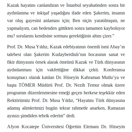
Kazak hayatını canlandıran ve İstanbul seyahatinden sonra bir
aydınlanma ve inkişaf yaşadığını ifade eden Şakerim, insanın
var oluş gayesini anlaması için; Ben niçin yaratılmışım, ne
yapmalıyım, can bedenden gittikten sonra tamamen kayboluyor
mu? sorularını kendisine sorması gerektiğinin altını çizer.”
Prof. Dr. Musa Yıldız, Kazak edebiyatının önemli ismi Abay’ın
talebesi olan Şakerim Kudayberdiulı’nın hocasının sanat ve
fikir dünyasını örnek alarak ömrünü Kazak ve Türk dünyasının
aydınlanması için vakfettiğine dikkat çekti. Konferansa
konuşmacı olarak katılan Dr. Hüseyin Kahraman Mutlu’ya ve
başta TÖMER Müdürü Prof. Dr. Nezih Temur olmak üzere
programın düzenlenmesine emeği geçen herkese teşekkür eden
Rektörümüz Prof. Dr. Musa Yıldız, “Hayatını Türk dünyasına
adamış alimlerimizi bugün tekrar rahmetle anarken, Ramazan
ayınızı şimdiden tebrik ederim” dedi.
Afyon Kocatepe Üniversitesi Öğretim Elemanı Dr. Hüseyin