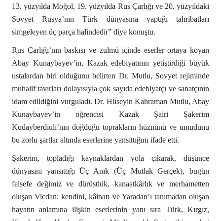
13. yüzyılda Moğol, 19. yüzyılda Rus Çarlığı ve 20. yüzyıldaki
Sovyet Rusya’nın Türk dünyasına yaptığı tahribatları
simgeleyen üç parça halindedir” diye konuştu.
Rus Çarlığı’nın baskısı ve zulmü içinde eserler ortaya koyan
Abay Kunaybayev’in, Kazak edebiyatının yetiştirdiği büyük
ustalardan biri olduğunu belirten Dr. Mutlu, Sovyet rejiminde
muhalif tavırları dolayısıyla çok sayıda edebiyatçı ve sanatçının
idam edildiğini vurguladı. Dr. Hüseyin Kahraman Mutlu, Abay
Kunaybayev’in öğrencisi Kazak Şairi Şakerim
Kudayberdiulı’nın doğduğu toprakların hüznünü ve umudunu
bu zorlu şartlar altında eserlerine yansıttığını ifade etti.
Şakerim, topladığı kaynaklardan yola çıkarak, düşünce
dünyasını yansıttığı Üç Anık (Üç Mutlak Gerçek), bugün
felsefe değimiz ve dürüstlük, kanaatkârlık ve merhametten
oluşan Vicdan; kendini, kâinatı ve Yaradan’ı tanımadan oluşan
hayatın anlamına ilişkin eserlerinin yanı sıra Türk, Kırgız,