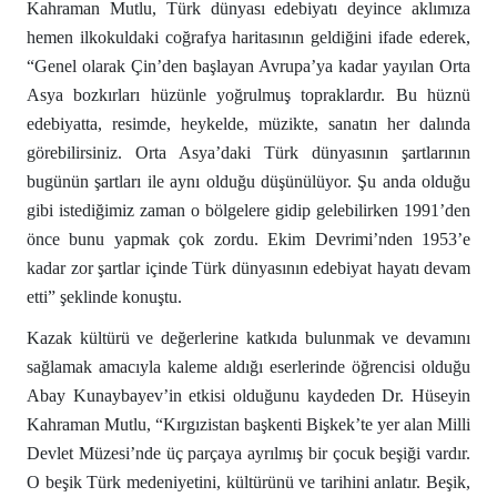
Kahraman Mutlu, Türk dünyası edebiyatı deyince aklımıza
hemen ilkokuldaki coğrafya haritasının geldiğini ifade ederek,
“Genel olarak Çin’den başlayan Avrupa’ya kadar yayılan Orta
Asya bozkırları hüzünle yoğrulmuş topraklardır. Bu hüznü
edebiyatta, resimde, heykelde, müzikte, sanatın her dalında
görebilirsiniz. Orta Asya’daki Türk dünyasının şartlarının
bugünün şartları ile aynı olduğu düşünülüyor. Şu anda olduğu
gibi istediğimiz zaman o bölgelere gidip gelebilirken 1991’den
önce bunu yapmak çok zordu. Ekim Devrimi’nden 1953’e
kadar zor şartlar içinde Türk dünyasının edebiyat hayatı devam
etti” şeklinde konuştu.
Kazak kültürü ve değerlerine katkıda bulunmak ve devamını
sağlamak amacıyla kaleme aldığı eserlerinde öğrencisi olduğu
Abay Kunaybayev’in etkisi olduğunu kaydeden Dr. Hüseyin
Kahraman Mutlu, “Kırgızistan başkenti Bişkek’te yer alan Milli
Devlet Müzesi’nde üç parçaya ayrılmış bir çocuk beşiği vardır.
O beşik Türk medeniyetini, kültürünü ve tarihini anlatır. Beşik,