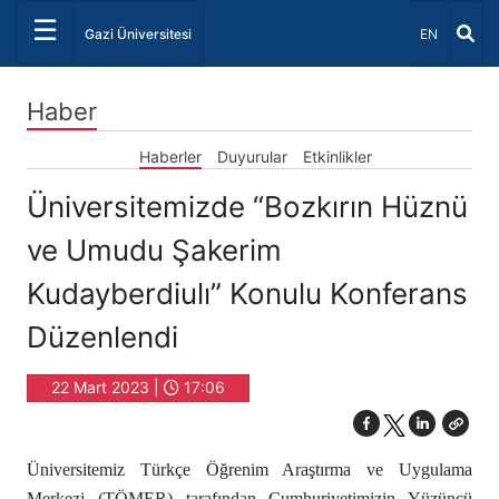
☰
Dil Seçiniz 
Gazi Üniversitesi
EN
Haber
Haberler
Duyurular
Etkinlikler
Üniversitemizde “Bozkırın Hüznü
ve Umudu Şakerim
Kudayberdiulı” Konulu Konferans
Düzenlendi
22 Mart 2023 |
17:06
Üniversitemiz Türkçe Öğrenim Araştırma ve Uygulama
Merkezi (TÖMER) tarafından Cumhuriyetimizin Yüzüncü