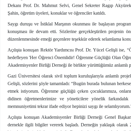
Dekanı Prof. Dr. Mahmut Selvi, Genel Sekreter Ragıp Akyürek,
Şahin, öğretim üyeleri, konuklar ve öğrenciler katıldı.
Saygı duruşu ve İstiklal Marşının okunması ile başlayan progra
konuşması ile devam etti. Sözlerine gerçekleştirilen projenin 
düzenlenmesinde emeği geçenlere teşekkür ederek selamlama konu
Açılışta konuşan Rektör Yardımcısı Prof. Dr. Yücel Gelişli ise, “
hedefleyen 'Her Öğrenci Önemlidir! Öğrenme Güçlüğü Olan Öğrencile
Akademisyenler Birliği Derneği ile birlikte yürüttüğümüz anlamlı pr
Gazi Üniversitesi olarak sivil toplum kuruluşlarıyla anlamlı proj
Gelişli, sözlerini şöyle tamamladı: “Bugün burada bulunan herkese
etmek istiyorum. Öğrenme güçlüğü çeken çocuklarımıza, onların 
didinen öğretmenlerimize ve yöneticilere yönelik farkındalık
memnuniyetimi tekrar ifade ediyor hepinizi saygı ile selamlıyorum.
Açılışta konuşan Akademisyenler Birliği Derneği Genel Başkanı 
dernekle ilgili bilgiler vererek başladı. Derneğin yaklaşık olarak 