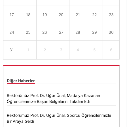
17
18
19
20
21
22
23
24
25
26
27
28
29
30
31
1
2
3
4
5
6
Diğer Haberler
Rektörümüz Prof. Dr. Uğur Ünal, Madalya Kazanan
Öğrencilerimize Başarı Belgelerini Takdim Etti
Rektörümüz Prof. Dr. Uğur Ünal, Sporcu Öğrencilerimizle
Bir Araya Geldi