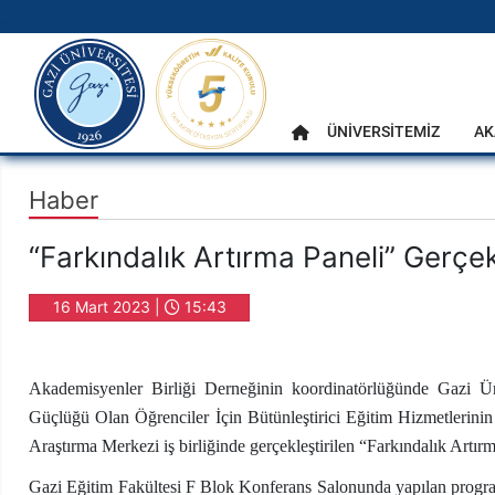
gazi.edu.tr
Ana Menü
ÜNİVERSİTEMİZ
AK
Anasayfa
Haber
“Farkındalık Artırma Paneli” Gerçekl
16 Mart 2023 |
15:43
Akademisyenler Birliği Derneğinin koordinatörlüğünde Gazi Ün
Güçlüğü Olan Öğrenciler İçin Bütünleştirici Eğitim Hizmetlerinin 
Araştırma Merkezi iş birliğinde gerçekleştirilen “Farkındalık Artırm
Gazi Eğitim Fakültesi F Blok Konferans Salonunda yapılan program