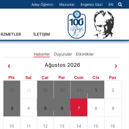
Dil Seçiniz 
Aday Öğrenci
Mezunlar
Engelsiz Gazi
EN
-HİZMETLER
İLETİŞİM
Haberler
Duyurular
Etkinlikler
Ağustos 2026
Pts
Sal
Çar
Per
Cum
Cts
Paz
27
28
29
30
31
1
2
3
4
5
6
7
8
9
10
11
12
13
14
15
16