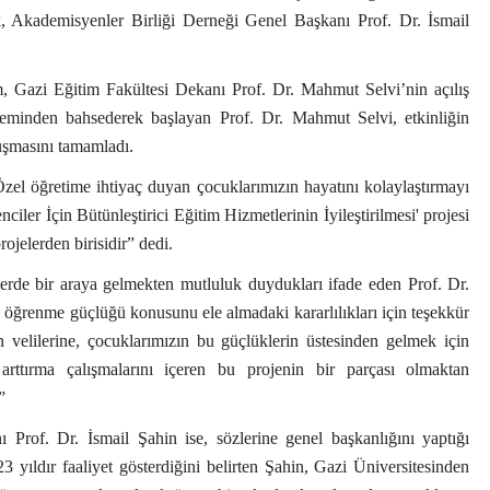
 Akademisyenler Birliği Derneği Genel Başkanı Prof. Dr. İsmail
m, Gazi Eğitim Fakültesi Dekanı Prof. Dr. Mahmut Selvi’nin açılış
öneminden bahsederek başlayan Prof. Dr. Mahmut Selvi, etkinliğin
şmasını tamamladı.
Özel öğretime ihtiyaç duyan çocuklarımızın hayatını kolaylaştırmayı
r İçin Bütünleştirici Eğitim Hizmetlerinin İyileştirilmesi' projesi
ojelerden birisidir” dedi.
elerde bir araya gelmekten mutluluk duydukları ifade eden Prof. Dr.
 öğrenme güçlüğü konusunu ele almadaki kararlılıkları için teşekkür
velilerine, çocuklarımızın bu güçlüklerin üstesinden gelmek için
 arttırma çalışmalarını içeren bu projenin bir parçası olmaktan
”
Prof. Dr. İsmail Şahin ise, sözlerine genel başkanlığını yaptığı
23 yıldır faaliyet gösterdiğini belirten Şahin, Gazi Üniversitesinden