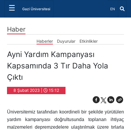
☰
Dil Seçiniz 
Gazi Üniversitesi
EN
Haber
Haberler
Duyurular
Etkinlikler
Ayni Yardım Kampanyası
Kapsamında 3 Tır Daha Yola
Çıktı
8 Şubat 2023 |
15:12
Üniversitemiz tarafından koordineli bir şekilde yürütülen
yardım kampanyası doğrultusunda toplanan ihtiyaç
malzemeleri depremzedelere ulaştırılmak üzere tırlarla