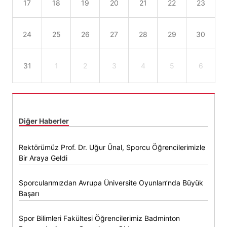
17
18
19
20
21
22
23
24
25
26
27
28
29
30
31
1
2
3
4
5
6
Diğer Haberler
Rektörümüz Prof. Dr. Uğur Ünal, Sporcu Öğrencilerimizle
Bir Araya Geldi
Sporcularımızdan Avrupa Üniversite Oyunları’nda Büyük
Başarı
Spor Bilimleri Fakültesi Öğrencilerimiz Badminton