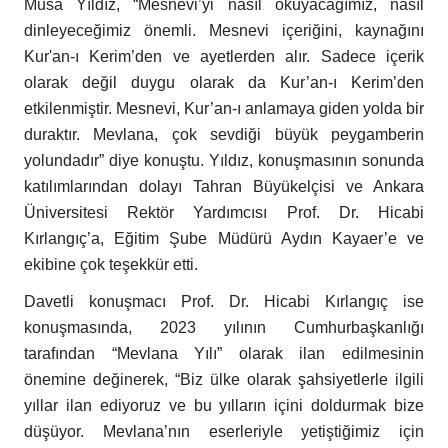
Musa Yıldız, “Mesnevi’yi nasıl okuyacağımız, nasıl
dinleyeceğimiz önemli. Mesnevi içeriğini, kaynağını
Kur'an-ı Kerim’den ve ayetlerden alır. Sadece içerik
olarak değil duygu olarak da Kur’an-ı Kerim’den
etkilenmiştir. Mesnevi, Kur’an-ı anlamaya giden yolda bir
duraktır. Mevlana, çok sevdiği büyük peygamberin
yolundadır” diye konuştu. Yıldız, konuşmasının sonunda
katılımlarından dolayı Tahran Büyükelçisi ve Ankara
Üniversitesi Rektör Yardımcısı Prof. Dr. Hicabi
Kırlangıç’a, Eğitim Şube Müdürü Aydın Kayaer’e ve
ekibine çok teşekkür etti.
Davetli konuşmacı Prof. Dr. Hicabi Kırlangıç ise
konuşmasında, 2023 yılının Cumhurbaşkanlığı
tarafından “Mevlana Yılı” olarak ilan edilmesinin
önemine değinerek, “Biz ülke olarak şahsiyetlerle ilgili
yıllar ilan ediyoruz ve bu yılların içini doldurmak bize
düşüyor. Mevlana’nın eserleriyle yetiştiğimiz için