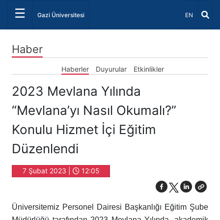
☰
Dil Seçiniz 
Gazi Üniversitesi
EN
Haber
Haberler
Duyurular
Etkinlikler
2023 Mevlana Yılında
“Mevlana’yı Nasıl Okumalı?”
Konulu Hizmet İçi Eğitim
Düzenlendi
7 Şubat 2023 |
12:05
Üniversitemiz Personel Dairesi Başkanlığı Eğitim Şube
Müdürlüğü tarafından 2023 Mevlana Yılında, akademik