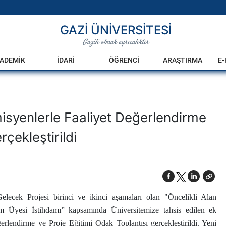
GAZİ ÜNİVERSİTESİ
Gazili olmak ayrıcalıktır
ADEMİK
İDARİ
ÖĞRENCİ
ARAŞTIRMA
E
isyenlerle Faaliyet Değerlendirme
çekleştirildi
ecek Projesi birinci ve ikinci aşamaları olan "Öncelikli Alan
im Üyesi İstihdamı” kapsamında Üniversitemize tahsis edilen ek
erlendirme ve Proje Eğitimi Odak Toplantısı gerçekleştirildi. Yeni