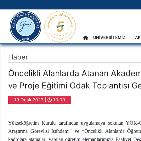
gazi.edu.tr
Ana Menü
ÜNİVERSİTEMİZ
AK
Anasayfa
Haber
Öncelikli Alanlarda Atanan Akadem
ve Proje Eğitimi Odak Toplantısı Ger
19 Ocak 2023 |
10:00
Yükseköğretim Kurulu tarafından uygulamaya sokulan YÖK-Gel
Araştırma Görevlisi İstihdamı" ve “Öncelikli Alanlarda Öğret
kadrolara atamaları yapılan öğretim elemanlarımızla Faaliyet Değ