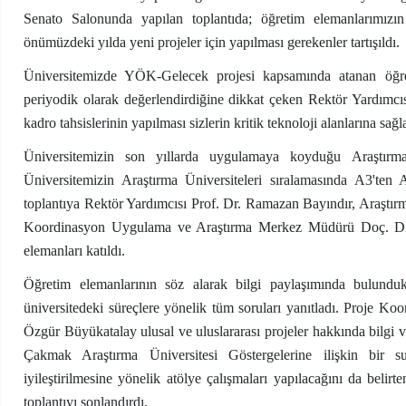
Senato Salonunda yapılan toplantıda; öğretim elemanlarımızın 
önümüzdeki yılda yeni projeler için yapılması gerekenler tartışıldı.
Üniversitemizde YÖK-Gelecek projesi kapsamında atanan öğretim
periyodik olarak değerlendirdiğine dikkat çeken Rektör Yardımc
kadro tahsislerinin yapılması sizlerin kritik teknoloji alanlarına s
Üniversitemizin son yıllarda uygulamaya koyduğu Araştırma
Üniversitemizin Araştırma Üniversiteleri sıralamasında A3'ten
toplantıya Rektör Yardımcısı Prof. Dr. Ramazan Bayındır, Araşt
Koordinasyon Uygulama ve Araştırma Merkez Müdürü Doç. Dr. 
elemanları katıldı.
Öğretim elemanlarının söz alarak bilgi paylaşımında bulundu
üniversitedeki süreçlere yönelik tüm soruları yanıtladı. Proje
Özgür Büyükatalay ulusal ve uluslararası projeler hakkında bilgi
Çakmak Araştırma Üniversitesi Göstergelerine ilişkin bir 
iyileştirilmesine yönelik atölye çalışmaları yapılacağını da belir
toplantıyı sonlandırdı.