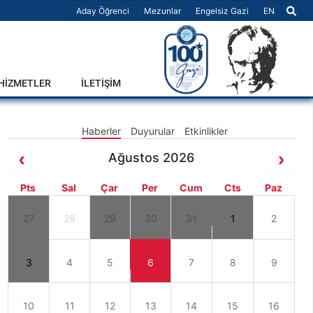
Dil Seçiniz 
Aday Öğrenci
Mezunlar
Engelsiz Gazi
EN
-HİZMETLER
İLETİŞİM
Haberler
Duyurular
Etkinlikler
Ağustos 2026
Pts
Sal
Çar
Per
Cum
Cts
Paz
27
28
29
30
31
1
2
3
4
5
6
7
8
9
10
11
12
13
14
15
16