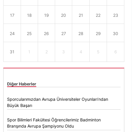
17
18
19
20
21
22
23
24
25
26
27
28
29
30
31
1
2
3
4
5
6
Diğer Haberler
Sporcularımızdan Avrupa Üniversiteler Oyunları’ndan
Büyük Başarı
Spor Bilimleri Fakültesi Öğrencilerimiz Badminton
Branşında Avrupa Şampiyonu Oldu