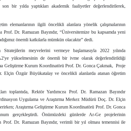
son bir yılda yaptıkları akademik faaliyetler değerlendirilerek,
 elemanlarının ilgili öncelikli alanlara yönelik çalışmalarının
ısı Prof. Dr. Ramazan Bayındır, “Üniversitemize bu kapsamda yeni
ağladığımız önemli katkılarla mümkün olacaktır” dedi.
 Stratejilerin meyvelerini vermeye başlamasıyla 2022 yılında
 A2'ye yükselmesinin de önemli bir ivme olarak değerlendirildiği
ırma Geliştirme Kurum Koordinatörü Prof. Dr. Gonca Çakmak, Proje
Elçin Özgür Büyükatalay ve öncelikli alanlarda atanan öğretim
kları toplantıda, Rektör Yardımcısı Prof. Dr. Ramazan Bayındır
 Koordinasyon Uygulama ve Araştırma Merkez Müdürü Doç. Dr. Elçin
 verirken; Araştırma Geliştirme Kurum Koordinatörü Prof. Dr. Gonca
sunum gerçekleştirdi. Önümüzdeki günlerde Ar-Ge projelerinin
ten Prof. Dr. Ramazan Bayındır, verimli bir yıl olması temennisi ile