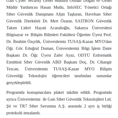
Gais Cyber Security Genel Müdürü Osman Doğan ve Genel
Müdür Yardımcısı Hasan Mutlu, InfoSEC Yönetici Ortağı
Siber Güvenlik Danışmanı Afşin Taşkıran, Havelsan Siber
Güvenlik Direktörü Dr. Mert Özarar, SAITRON Güvenlik
Takım Lideri Hayati Acaralioğlu, Sakarya Üniversitesi
Bilgisayar ve Bilişim Bilimleri Fakültesi Öğretim Üyesi Prof.
Dr. İbrahim Özçelik, Üniversitemiz TUSAŞ-Kazan MYO'dan
Öğr. Gör. Ertuğrul Duman, Üniversitemiz Bilgi İşlem Daire
Başkanı Dr. Öğr. Üyesi Zafer Ayaz, ODTÜ Enformatik
Enstitüsü Siber Güvenlik ABD Başkanı Doç. Dr. Cihangir
Tezcan, Üniversitemiz TUSAŞ-Kazan MYO Bilişim
Güvenliği Teknolojisi öğrencileri tarafından sunumlar
gerçekleştirildi.
Programda konuşmacılara plaket takdim edildi. Programda
ayrıca Üniversitemiz ile Gais Siber Güvenlik Teknolojileri Ltd.
Şti ve TR7 Siber Savunma A.Ş. arasında 2 ayrı iş birliği
protokolü imzalandı.