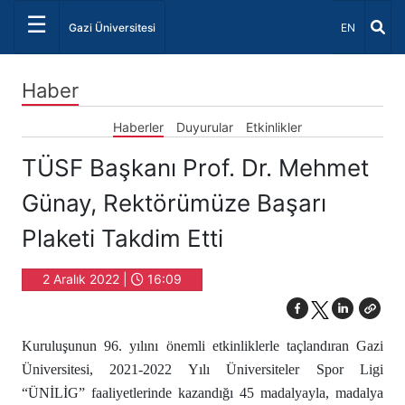
☰
Dil Seçiniz 
Gazi Üniversitesi
EN
Haber
Haberler
Duyurular
Etkinlikler
TÜSF Başkanı Prof. Dr. Mehmet
Günay, Rektörümüze Başarı
Plaketi Takdim Etti
2 Aralık 2022 |
16:09
Kuruluşunun 96. yılını önemli etkinliklerle taçlandıran Gazi
Üniversitesi, 2021-2022 Yılı Üniversiteler Spor Ligi
“ÜNİLİG” faaliyetlerinde kazandığı 45 madalyayla, madalya