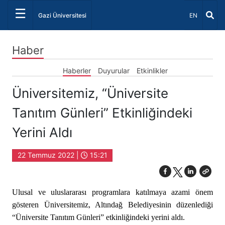
☰
Dil Seçiniz 
Gazi Üniversitesi
EN
Haber
Haberler
Duyurular
Etkinlikler
Üniversitemiz, “Üniversite
Tanıtım Günleri” Etkinliğindeki
Yerini Aldı
22 Temmuz 2022 |
15:21
Ulusal ve uluslararası programlara katılmaya azami önem
gösteren Üniversitemiz, Altındağ Belediyesinin düzenlediği
“Üniversite Tanıtım Günleri” etkinliğindeki yerini aldı.