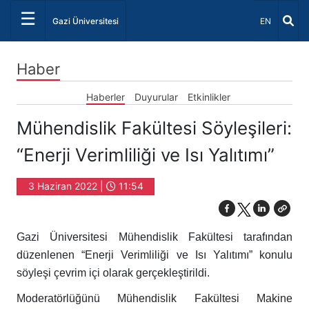
☰
Dil Seçiniz 
Gazi Üniversitesi
EN
Haber
Haberler
Duyurular
Etkinlikler
Mühendislik Fakültesi Söyleşileri:
“Enerji Verimliliği ve Isı Yalıtımı”
3 Haziran 2022 |
11:54
Gazi Üniversitesi Mühendislik Fakültesi tarafından
düzenlenen “Enerji Verimliliği ve Isı Yalıtımı” konulu
söyleşi çevrim içi olarak gerçekleştirildi.
Moderatörlüğünü Mühendislik Fakültesi Makine