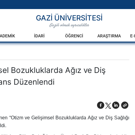
GAZİ ÜNİVERSİTESİ
Gazili olmak ayrıcalıktır
ADEMİK
İDARİ
ÖĞRENCİ
ARAŞTIRMA
E
sel Bozukluklarda Ağız ve Diş
rans Düzenlendi
lenen “Otizm ve Gelişimsel Bozukluklarda Ağız ve Diş Sağlığı
ldi.