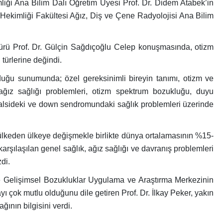
iği Ana Bilim Dalı Öğretim Üyesi Prof. Dr. Didem Atabek’in
 Hekimliği Fakültesi Ağız, Diş ve Çene Radyolojisi Ana Bilim
dürü Prof. Dr. Gülçin Sağdıçoğlu Celep konuşmasında, otizm
 türlerine değindi.
duğu sunumunda; özel gereksinimli bireyin tanımı, otizm ve
, ağız sağlığı problemleri, otizm spektrum bozukluğu, duyu
palsideki ve down sendromundaki sağlık problemleri üzerinde
 ülkeden ülkeye değişmekle birlikte dünya ortalamasının %15-
karşılaşılan genel sağlık, ağız sağlığı ve davranış problemleri
di.
ve Gelişimsel Bozukluklar Uygulama ve Araştırma Merkezinin
 çok mutlu olduğunu dile getiren Prof. Dr. İlkay Peker, yakın
ğının bilgisini verdi.