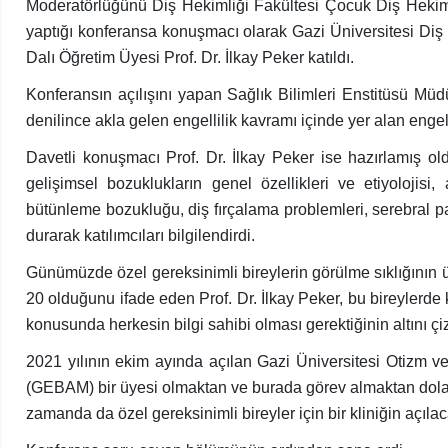
Moderatörlüğünü Diş Hekimliği Fakültesi Çocuk Diş Hekiml
yaptığı konferansa konuşmacı olarak Gazi Üniversitesi Diş
Dalı Öğretim Üyesi Prof. Dr. İlkay Peker katıldı.
Konferansın açılışını yapan Sağlık Bilimleri Enstitüsü Mü
denilince akla gelen engellilik kavramı içinde yer alan engel
Davetli konuşmacı Prof. Dr. İlkay Peker ise hazırlamış ol
gelişimsel bozuklukların genel özellikleri ve etiyolojisi
bütünleme bozukluğu, diş fırçalama problemleri, serebral 
durarak katılımcıları bilgilendirdi.
Günümüzde özel gereksinimli bireylerin görülme sıklığının
20 olduğunu ifade eden Prof. Dr. İlkay Peker, bu bireylerde 
konusunda herkesin bilgi sahibi olması gerektiğinin altını çiz
2021 yılının ekim ayında açılan Gazi Üniversitesi Otizm 
(GEBAM) bir üyesi olmaktan ve burada görev almaktan dolayı
zamanda da özel gereksinimli bireyler için bir kliniğin açılaca