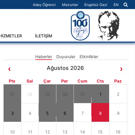
Dil Seçiniz 
Aday Öğrenci
Mezunlar
Engelsiz Gazi
EN
-HİZMETLER
İLETİŞİM
Haberler
Duyurular
Etkinlikler
Ağustos 2026
Pts
Sal
Çar
Per
Cum
Cts
Paz
27
28
29
30
31
1
2
3
4
5
6
7
8
9
10
11
12
13
14
15
16