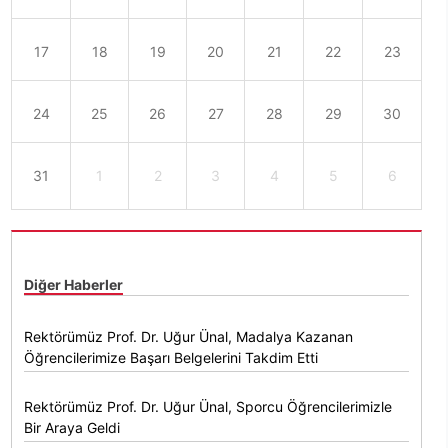
17
18
19
20
21
22
23
24
25
26
27
28
29
30
31
1
2
3
4
5
6
Diğer Haberler
Rektörümüz Prof. Dr. Uğur Ünal, Madalya Kazanan
Öğrencilerimize Başarı Belgelerini Takdim Etti
Rektörümüz Prof. Dr. Uğur Ünal, Sporcu Öğrencilerimizle
Bir Araya Geldi