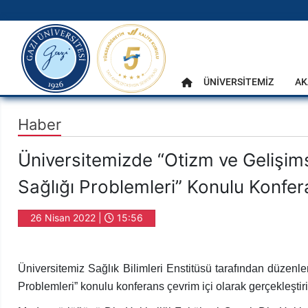
gazi.edu.tr
Ana Menü
ÜNİVERSİTEMİZ
AK
Anasayfa
Haber
Üniversitemizde “Otizm ve Gelişim
Sağlığı Problemleri” Konulu Konfe
26 Nisan 2022 |
15:56
Üniversitemiz Sağlık Bilimleri Enstitüsü tarafından düzen
Problemleri” konulu konferans çevrim içi olarak gerçekleştiri