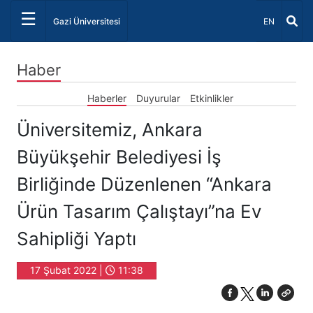
☰
Dil Seçiniz 
Gazi Üniversitesi
EN
Haber
Haberler
Duyurular
Etkinlikler
Üniversitemiz, Ankara
Büyükşehir Belediyesi İş
Birliğinde Düzenlenen “Ankara
Ürün Tasarım Çalıştayı”na Ev
Sahipliği Yaptı
17 Şubat 2022 |
11:38