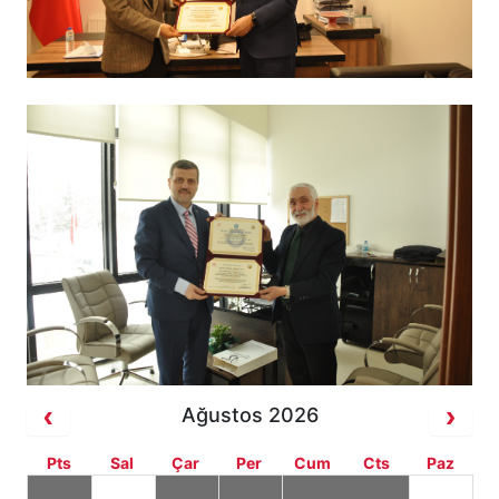
Ağustos 2026
Pts
Sal
Çar
Per
Cum
Cts
Paz