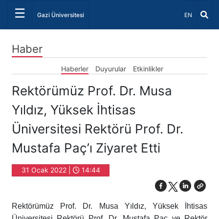
☰
Dil Seçiniz 
Gazi Üniversitesi
EN
Haber
Haberler
Duyurular
Etkinlikler
Rektörümüz Prof. Dr. Musa
Yıldız, Yüksek İhtisas
Üniversitesi Rektörü Prof. Dr.
Mustafa Paç’ı Ziyaret Etti
31 Ocak 2022 |
14:44
Rektörümüz Prof. Dr. Musa Yıldız, Yüksek İhtisas
Üniversitesi Rektörü Prof. Dr. Mustafa Paç ve Rektör