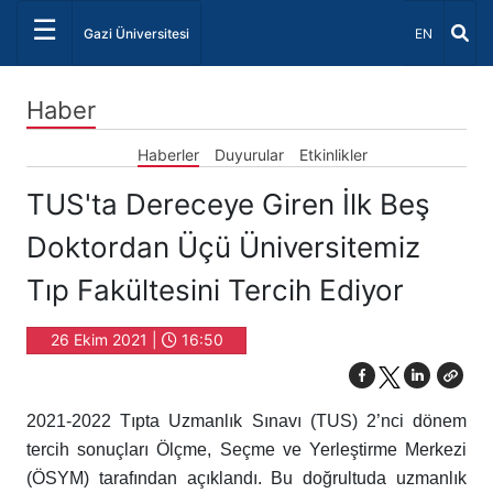
☰
Dil Seçiniz 
Gazi Üniversitesi
EN
Haber
Haberler
Duyurular
Etkinlikler
TUS'ta Dereceye Giren İlk Beş
Doktordan Üçü Üniversitemiz
Tıp Fakültesini Tercih Ediyor
26 Ekim 2021 |
16:50
2021-2022 Tıpta Uzmanlık Sınavı (TUS) 2’nci dönem
tercih sonuçları Ölçme, Seçme ve Yerleştirme Merkezi
(ÖSYM) tarafından açıklandı. Bu doğrultuda uzmanlık