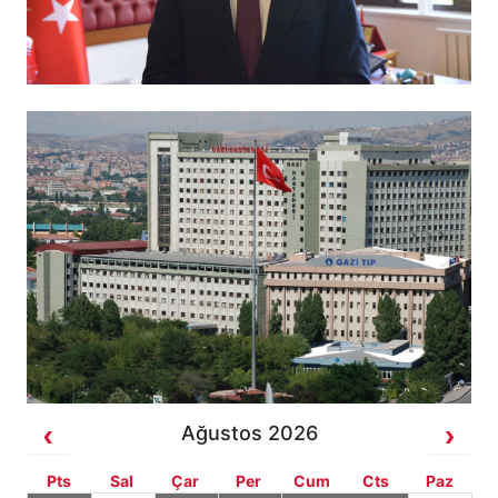
Ağustos 2026
Pts
Sal
Çar
Per
Cum
Cts
Paz