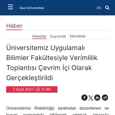
☰
Dil Seçiniz 
Gazi Üniversitesi
EN
Haber
Haberler
Duyurular
Etkinlikler
Üniversitemiz Uygulamalı
Bilimler Fakültesiyle Verimlilik
Toplantısı Çevrim İçi Olarak
Gerçekleştirildi
7 Eylül 2021 |
17:46
Üniversitemiz Rektörlüğü tarafından düzenlenen ve
kurum içerisindeki etkileşimi artırmak amacıyla