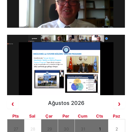
Ağustos 2026
Pts
Sal
Çar
Per
Cum
Cts
Paz
27
28
29
30
31
1
2