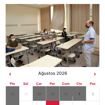
Ağustos 2026
Pts
Sal
Çar
Per
Cum
Cts
Paz
27
28
29
30
31
1
2