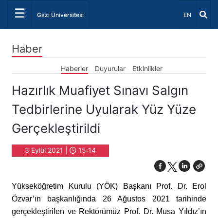
☰
Dil Seçiniz 
Gazi Üniversitesi
EN
Haber
Haberler
Duyurular
Etkinlikler
Hazırlık Muafiyet Sınavı Salgın
Tedbirlerine Uyularak Yüz Yüze
Gerçekleştirildi
3 Eylül 2021 |
15:14
Yükseköğretim Kurulu (YÖK) Başkanı Prof. Dr. Erol
Özvar’ın başkanlığında 26 Ağustos 2021 tarihinde
gerçekleştirilen ve Rektörümüz Prof. Dr. Musa Yıldız’ın