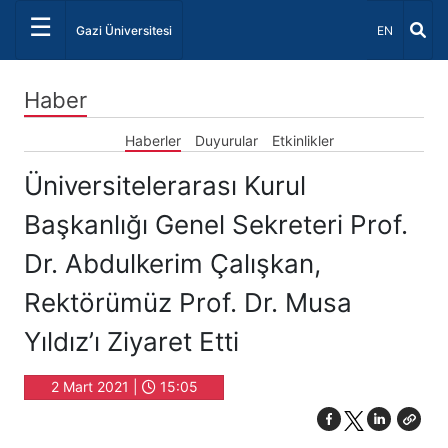
☰
Dil Seçiniz 
Gazi Üniversitesi
EN
Haber
Haberler
Duyurular
Etkinlikler
Üniversitelerarası Kurul
Başkanlığı Genel Sekreteri Prof.
Dr. Abdulkerim Çalışkan,
Rektörümüz Prof. Dr. Musa
Yıldız’ı Ziyaret Etti
2 Mart 2021 |
15:05