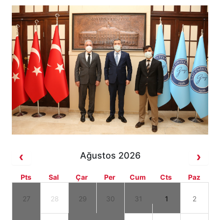
Ağustos 2026
Pts
Sal
Çar
Per
Cum
Cts
Paz
27
28
29
30
31
1
2