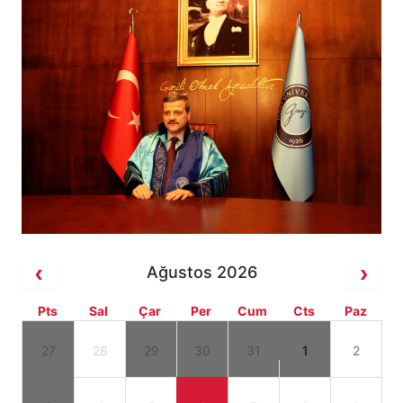
Ağustos 2026
Pts
Sal
Çar
Per
Cum
Cts
Paz
27
28
29
30
31
1
2