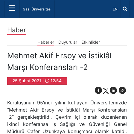
☰
Dil Seçiniz 
Gazi Üniversitesi
EN
Haber
Haberler
Duyurular
Etkinlikler
Mehmet Akif Ersoy ve İstiklâl
Marşı Konferansları -2
25 Şubat 2021 |
12:54
Kuruluşunun 95’inci yılını kutlayan Üniversitemizde
“Mehmet Akif Ersoy ve İstiklâl Marşı Konferansları
-2” gerçekleştirildi. Çevrim içi olarak düzenlenen
ikinci konferansa İş Sağlığı ve Güvenliği Genel
Müdürü Cafer Uzunkaya konuşmacı olarak katıldı.