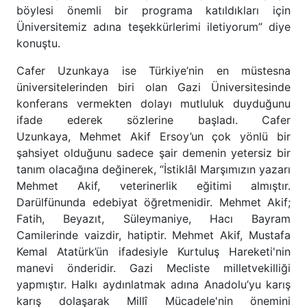
böylesi önemli bir programa katıldıkları için
Üniversitemiz adına teşekkürlerimi iletiyorum” diye
konuştu.
Cafer Uzunkaya ise Türkiye’nin en müstesna
üniversitelerinden biri olan Gazi Üniversitesinde
konferans vermekten dolayı mutluluk duyduğunu
ifade ederek sözlerine başladı. Cafer
Uzunkaya, Mehmet Akif Ersoy’un çok yönlü bir
şahsiyet olduğunu sadece şair demenin yetersiz bir
tanım olacağına değinerek, “İstiklâl Marşımızın yazarı
Mehmet Akif, veterinerlik eğitimi almıştır.
Darülfünunda edebiyat öğretmenidir. Mehmet Akif;
Fatih, Beyazıt, Süleymaniye, Hacı Bayram
Camilerinde vaizdir, hatiptir. Mehmet Akif, Mustafa
Kemal Atatürk’ün ifadesiyle Kurtuluş Hareketi'nin
manevi önderidir. Gazi Mecliste milletvekilliği
yapmıştır. Halkı aydınlatmak adına Anadolu’yu karış
karış dolaşarak Millî Mücadele'nin önemini