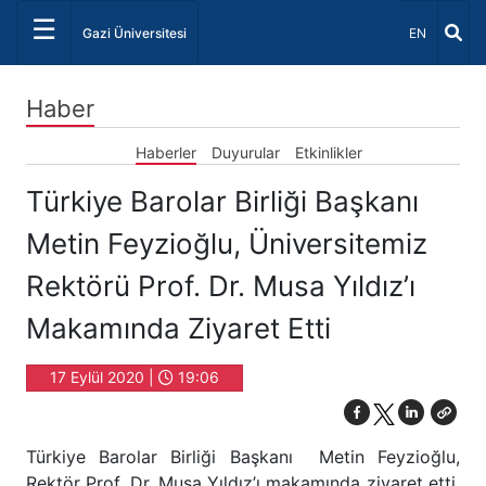
☰
Dil Seçiniz 
Gazi Üniversitesi
EN
Haber
Haberler
Duyurular
Etkinlikler
Türkiye Barolar Birliği Başkanı
Metin Feyzioğlu, Üniversitemiz
Rektörü Prof. Dr. Musa Yıldız’ı
Makamında Ziyaret Etti
17 Eylül 2020 |
19:06
Türkiye Barolar Birliği Başkanı Metin Feyzioğlu,
Rektör Prof. Dr. Musa Yıldız’ı makamında ziyaret etti.