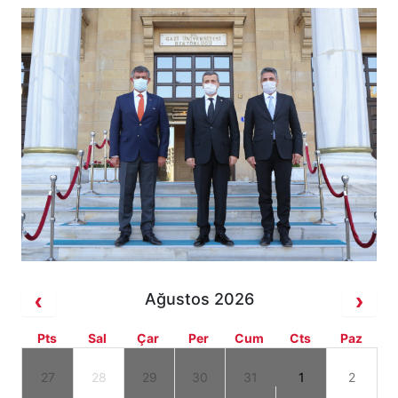
Ağustos 2026
Pts
Sal
Çar
Per
Cum
Cts
Paz
27
28
29
30
31
1
2