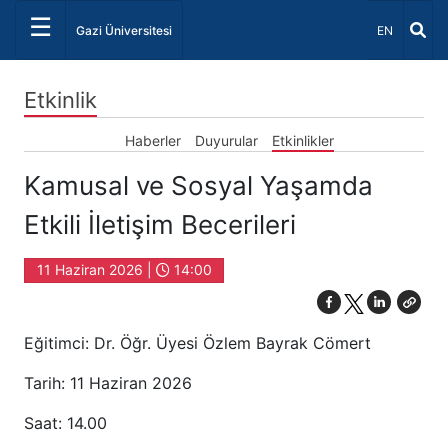
☰
Dil Seçiniz 
Gazi Üniversitesi
EN
Etkinlik
Haberler
Duyurular
Etkinlikler
Kamusal ve Sosyal Yaşamda
Etkili İletişim Becerileri
11 Haziran 2026 |
14:00
Eğitimci: Dr. Öğr. Üyesi Özlem Bayrak Cömert
Tarih: 11 Haziran 2026
Saat: 14.00