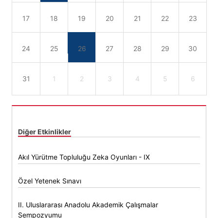
17
18
19
20
21
22
23
24
25
26
27
28
29
30
31
1
2
3
4
5
6
Diğer Etkinlikler
Akıl Yürütme Topluluğu Zeka Oyunları - IX
Özel Yetenek Sınavı
II. Uluslararası Anadolu Akademik Çalışmalar
Sempozyumu