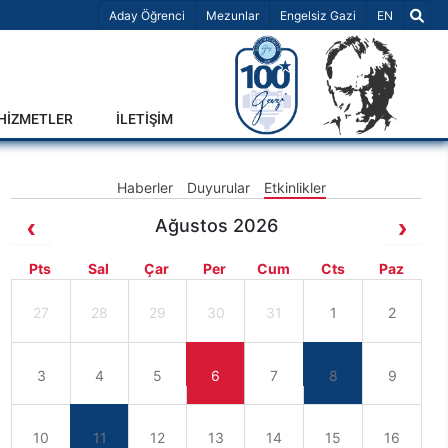
Dil Seçiniz 
Aday Öğrenci
Mezunlar
Engelsiz Gazi
EN
-HİZMETLER
İLETİŞİM
Haberler
Duyurular
Etkinlikler
Ağustos 2026
Pts
Sal
Çar
Per
Cum
Cts
Paz
27
28
29
30
31
1
2
3
4
5
6
7
8
9
10
11
12
13
14
15
16