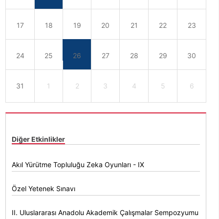
17
18
19
20
21
22
23
24
25
26
27
28
29
30
31
1
2
3
4
5
6
Diğer Etkinlikler
Akıl Yürütme Topluluğu Zeka Oyunları - IX
Özel Yetenek Sınavı
II. Uluslararası Anadolu Akademik Çalışmalar Sempozyumu